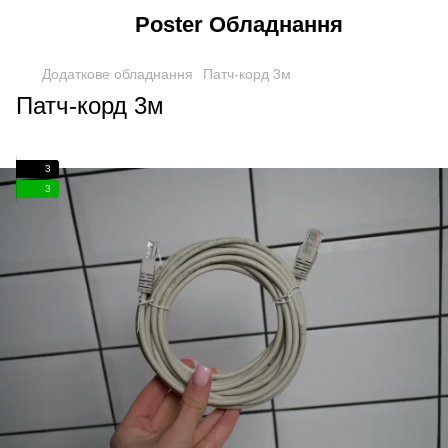
Poster Обладнання
Додаткове обладнання
Патч-корд 3м
Патч-корд 3м
3
3