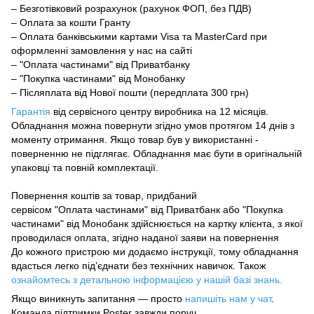
– Безготівковий розрахунок (рахунок ФОП, без ПДВ)
– Оплата за кошти Гранту
– Оплата банківськими картами Visa та MasterCard при
оформленні замовлення у нас на сайті
– "Оплата частинами" від Приватбанку
– "Покупка частинами" від Монобанку
– Післяплата від Нової пошти (передплата 300 грн)
Гарантія
від сервісного центру виробника на 12 місяців.
Обладнання можна повернути
згідно умов
протягом 14 днів з
моменту отримання. Якщо товар був у використанні -
поверненню не підглягає.
Обладнання має бути в оригінальній
упаковці та повній комплектації.
Повернення коштів за товар, придбаний
сервісом "Оплата частинами" від Приватбанк
або "Покупка
частинами" від Монобанк здійснюється на картку клієнта, з якої
проводилася оплата, згідно наданої заяви на повернення
До кожного пристрою ми додаємо інструкції, тому обладнання
вдасться легко під’єднати без технічних навичок. Також
ознайомтесь з детальною інформацією у нашій базі знань.
Якщо виникнуть запитання — просто
напишіть нам у чат
.
Команда підтримки Poster завжди поруч.