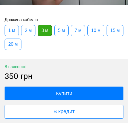
Довжина кабелю
1 м
2 м
3 м
5 м
7 м
10 м
15 м
20 м
В наявності
350 грн
Купити
В кредит