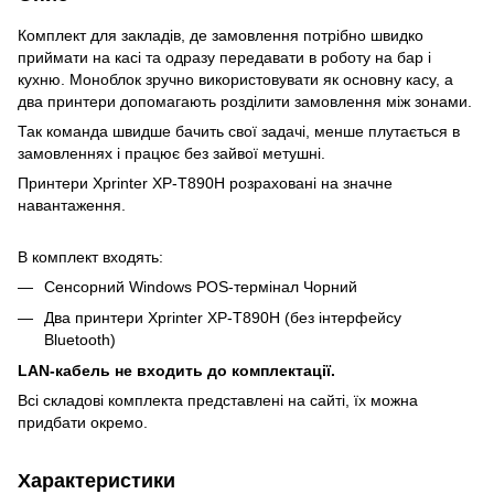
Комплект для закладів, де замовлення потрібно швидко
приймати на касі та одразу передавати в роботу на бар і
кухню. Моноблок зручно використовувати як основну касу, а
два принтери допомагають розділити замовлення між зонами.
Так команда швидше бачить свої задачі, менше плутається в
замовленнях і працює без зайвої метушні.
Принтери Xprinter XP-Т890H розраховані на значне
навантаження.
В комплект входять:
Сенсорний Windows POS-термінал Чорний
Два принтери Xprinter XP-Т890H (без інтерфейсу
Bluetooth)
LAN-кабель не входить до комплектації.
Всі складові комплекта представлені на сайті, їх можна
придбати окремо.
Характеристики