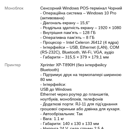
Моноблок
Сенсорний Windows POS-термінал Чорний
- Операційна система – Windows 10 Pro
(активована)
- Діагональ екрану – 15,6"
- Роздільна здатність екрану – 1920 × 1080
- Внутрішня пам'ять – 128 ГБ
- Оперативна пам'ять – 8 ГБ
- Процесор – Intel Celeron J6412 (4 ядра)
- Інтерфейси – USB, Ethernet (LAN), COM
(RS-232C), Bluetooth, Wi-Fi, VGA, аудіо
- Габарити – 315,5 × 379 × 179,1 мм
Принтер
Xprinter XP-Т890H (без інтерфейсу
Bluetooth)
- Підтримує друк на термопапері шириною
80 мм.
- Інтерфейси:
USB до Windows
Ethernet через роутер до планшетів,
ноутбуків, моноблоків, телефонів
- Додаткові порти: RJ-11 для під’єднання
грошової скриньки або дзвінка для кухаря.
- Автообрізальник: Так
- Вага: 1.1 кг
- Габарити: 140 х 130 х 133 мм
- Напруга 24 V, сила струму 2.5 А