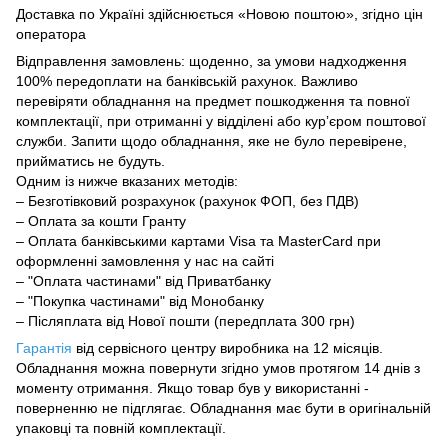
Доставка по Україні здійснюється «Новою поштою», згідно цін
оператора
Відправлення замовлень: щоденно, за умови надходження
100% передоплати на банківській рахунок. Важливо
перевіряти обладнання на предмет пошкодження та повної
комплектації, при отриманні у відділені або курʼєром поштової
служби. Запити щодо обладнання, яке не було перевірене,
прийматись не будуть.
Одним із нижче вказаних методів:
– Безготівковий розрахунок (рахунок ФОП, без ПДВ)
– Оплата за кошти Гранту
– Оплата банківськими картами Visa та MasterCard при
оформленні замовлення у нас на сайті
– "Оплата частинами" від Приватбанку
– "Покупка частинами" від Монобанку
– Післяплата від Нової пошти (передплата 300 грн)
Гарантія
від сервісного центру виробника на 12 місяців.
Обладнання можна повернути
згідно умов
протягом 14 днів з
моменту отримання. Якщо товар був у використанні -
поверненню не підглягає.
Обладнання має бути в оригінальній
упаковці та повній комплектації.