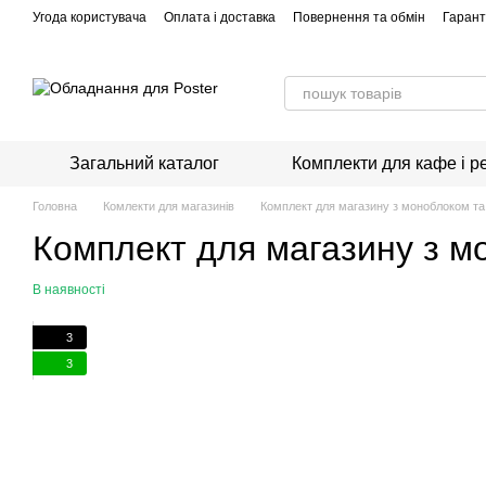
Перейти до основного контенту
Угода користувача
Оплата і доставка
Повернення та обмін
Гарант
Загальний каталог
Комплекти для кафе і р
Головна
Комлекти для магазинів
Комплект для магазину з моноблоком та
Комплект для магазину з м
В наявності
3
3