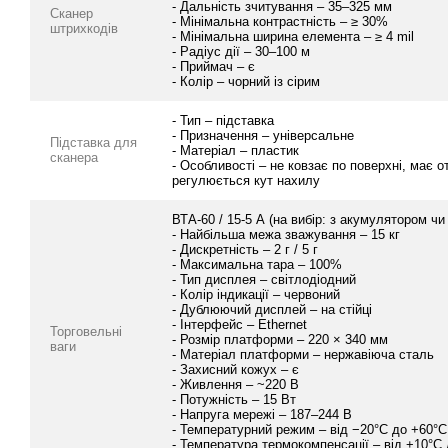
- Дальність зчитування – 35–325 мм
Сканер
- Мінімальна контрастність – ≥ 30%
штрихкодів
- Мінімальна ширина елемента – ≥ 4 mil
- Радіус дії – 30–100 м
- Приймач – є
- Колір – чорний із сірим
- Тип – підставка
- Призначення – універсальне
Підставка для
- Матеріал – пластик
сканера
- Особливості – не ковзає по поверхні, має о
регулюється кут нахилу
ВТА-60 / 15-5 А (на вибір: з акумулятором чи
- Найбільша межа зважування – 15 кг
- Дискретність – 2 г / 5 г
- Максимальна тара – 100%
- Тип дисплея – світлодіодний
- Колір індикації – червоний
- Дублюючий дисплей – на стійці
- Інтерфейс – Ethernet
Торговельні
- Розмір платформи – 220 × 340 мм
ваги
- Матеріал платформи – нержавіюча сталь
- Захисний кожух – є
- Живлення – ~220 В
- Потужність – 15 Вт
- Напруга мережі – 187–244 В
- Температурний режим – від −20°C до +60°C
- Температура термокомпенсації – від +10°C