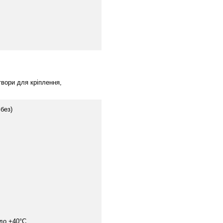
твори для кріплення,
 без)
 до +40°C