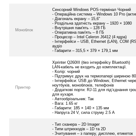
Сенсорний Windows POS-термінал Чорний
- Операційна система – Windows 10 Pro (акти
- Діагональ екрану – 15,6"
- Роздільна здатність екрану – 1920 × 1080
- Внутрішня пам'ять – 128 ГБ
Моноблок
- Оперативна пам'ять – 8 ГБ
- Процесор – Intel Celeron J6412 (4 ядра)
- Інтерфейси – USB, Ethernet (LAN), COM (RS-
аудіо
- Габарити – 315,5 × 379 × 179,1 мм
Xprinter Q260III (без інтерфейсу Bluetooth)
LAN-кабель не входить до комплектації.
- Колір: чорний
- Підтримує друк на термопапері шириною 8
- Інтерфейси: USB до Windows; Ethernet чере
ноутбуків, моноблоків, телефонів
Принтер
- Додаткові порти: RJ-11 для під’єднання гро
для кухаря.
- Автообрізальник: Так
- Вага: 1.65 кг
- Габарити: 185 × 140 × 135 мм
- Напруга 24 V, сила струму 2.5 А
- Тип сканера – 2D Imager
- Типи штрихкодів – 1D та 2D
- Зчитування – з паперу, дисплею, етикеток