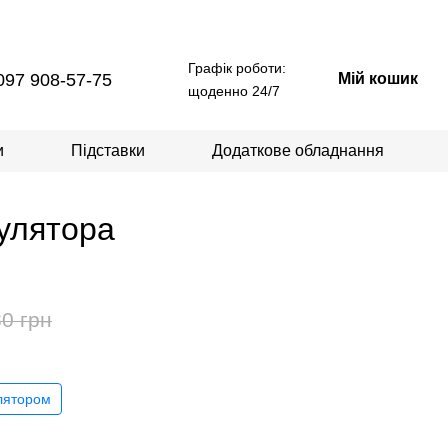
Графік роботи:
097 908-57-75
Мій кошик
щоденно 24/7
и
Підставки
Додаткове обладнання
мулятора
0 грн
лятором