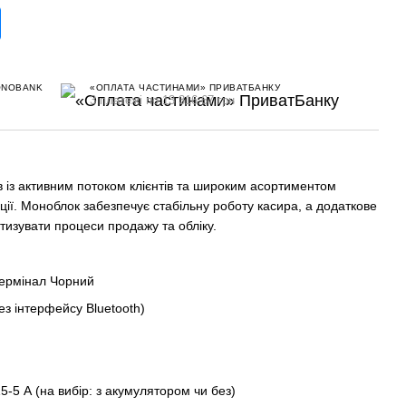
ONOBANK
«ОПЛАТА ЧАСТИНАМИ» ПРИВАТБАНКУ
3 платежі по 13 316.67 грн
в із активним потоком клієнтів та широким асортиментом
иції. Моноблок забезпечує стабільну роботу касира, а додаткове
изувати процеси продажу та обліку.
ермінал Чорний
ез інтерфейсу Bluetooth)
5-5 А (на вибір: з акумулятором чи без)