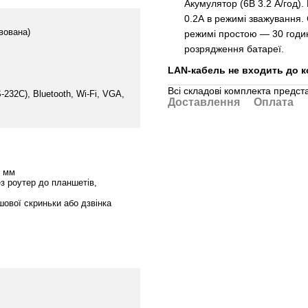
Акумулятор (6В 3.2 А/год).
0.2А в режимі зважування.
вована)
режимі простою — 30 годин
розрядження батареї.
LAN-кабель не входить до к
Всі складові комплекта предст
232C), Bluetooth, Wi-Fi, VGA,
Доставлення
Оплата
0 мм
з роутер до планшетів,
шової скриньки або дзвінка