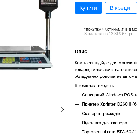
Купити
В кредит
"ПОКУПКА ЧАСТИНАМИ" ВІД M
3 платежі по 13 316.67 грн
Опис
Комплект підійде для магазині
товарів, включаючи вагові поз
обладнання допомагає автомат
В комплект входять:
Сенсорний Windows POS-т
Принтер Xprinter Q260III (б
Сканер штрихкодів
Підставка для сканера
Торговельні ваги ВТА-60 / 1