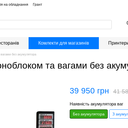
ія на обладнання
Грант
есторанів
Комлекти для магазинів
Принтер
 вагами без акумулятора
оноблоком та вагами без аку
39 950 грн
41 58
Наявність акумулятора ваг
Без акумулятора
З акуму